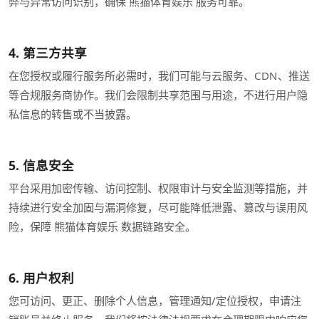
弊与异常访问识别，确保 熊猫体育娱乐 服务可靠。
4. 第三方共享
在您授权或履行服务所必需时，我们可能与云服务、CDN、推送
等合规服务商协作。我们会限制共享范围与用途，不进行用户隐
私信息的转售或不当披露。
5. 信息安全
平台采用加密传输、访问控制、权限审计与安全监测等措施，并
持续进行安全加固与漏洞修复，尽可能降低泄露、篡改与误用风
险，保障 熊猫体育娱乐 数据链路安全。
6. 用户权利
您可访问、更正、删除个人信息，管理通知/定位授权，申请注