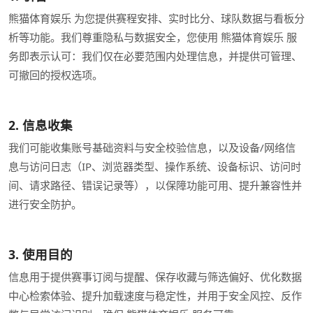
熊猫体育娱乐 为您提供赛程安排、实时比分、球队数据与看板分
析等功能。我们尊重隐私与数据安全，您使用 熊猫体育娱乐 服
务即表示认可：我们仅在必要范围内处理信息，并提供可管理、
可撤回的授权选项。
2. 信息收集
我们可能收集账号基础资料与安全校验信息，以及设备/网络信
息与访问日志（IP、浏览器类型、操作系统、设备标识、访问时
间、请求路径、错误记录等），以保障功能可用、提升兼容性并
进行安全防护。
3. 使用目的
信息用于提供赛事订阅与提醒、保存收藏与筛选偏好、优化数据
中心检索体验、提升加载速度与稳定性，并用于安全风控、反作