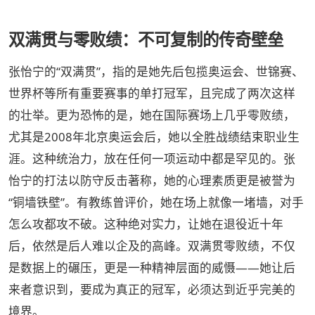
双满贯与零败绩：不可复制的传奇壁垒
张怡宁的“双满贯”，指的是她先后包揽奥运会、世锦赛、
世界杯等所有重要赛事的单打冠军，且完成了两次这样
的壮举。更为恐怖的是，她在国际赛场上几乎零败绩，
尤其是2008年北京奥运会后，她以全胜战绩结束职业生
涯。这种统治力，放在任何一项运动中都是罕见的。张
怡宁的打法以防守反击著称，她的心理素质更是被誉为
“铜墙铁壁”。有教练曾评价，她在场上就像一堵墙，对手
怎么攻都攻不破。这种绝对实力，让她在退役近十年
后，依然是后人难以企及的高峰。双满贯零败绩，不仅
是数据上的碾压，更是一种精神层面的威慑——她让后
来者意识到，要成为真正的冠军，必须达到近乎完美的
境界。