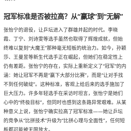
冠军标准是否被拉高？从“赢球”到“无解”
张怡宁的退役，让乒坛进入了群雄并起的时代。李晓
霞、丁宁、刘诗雯等选手虽然也取得了辉煌成就，但始
终难以复刻“大魔王”那种毫无短板的统治力。如今，孙颖
莎、王曼昱等新生代选手正在崛起，但她们在稳定性上
仍有差距。张怡宁的存在，实际上重新定义了“冠军”的内
涵：她让冠军不再是“赢下大部分比赛”，而是“让对手找
不到任何破绽”。这种标准，客观上给后来的选手施加了
巨大压力。许多年轻选手在采访时坦言，张怡宁是她们
心中的“终极目标”，但同时也感到这条路异常艰难。从某
种意义上说，张怡宁确实拉高了冠军标准——她让乒坛
的竞争从“比拼技术”升级为“比拼心理与全面性”，任何短
板都可能被无限放大。