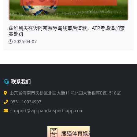
兹维列夫在迈阿密赛辱骂线审后道歉，ATP考虑追加禁
赛处罚
2026-04-07
联系我们
山东省济南市天桥区北园大街11号北园大街银座E栋1518室
0531-10034907
support@vip-panda-sportsapp.com