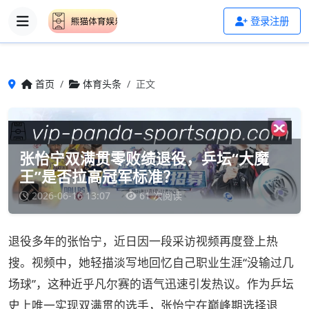
登录注册
首页
体育头条
正文
张怡宁双满贯零败绩退役，乒坛“大魔
王”是否拉高冠军标准？
2026-06-16 13:07
61 次阅读
退役多年的张怡宁，近日因一段采访视频再度登上热
搜。视频中，她轻描淡写地回忆自己职业生涯“没输过几
场球”，这种近乎凡尔赛的语气迅速引发热议。作为乒坛
史上唯一实现双满贯的选手，张怡宁在巅峰期选择退