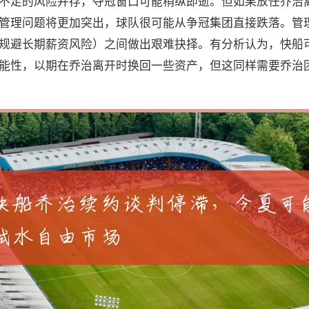
不足的风险并存，夺冠窗口可能稍纵即逝。但如果放任乔治
管理问题将更加突出，球队很可能从争冠集团直接跌落。管
规避长期薪资风险）之间做出艰难抉择。有分析认为，快船
能性，以期在乔治离开时换回一些资产，但这同样需要乔治