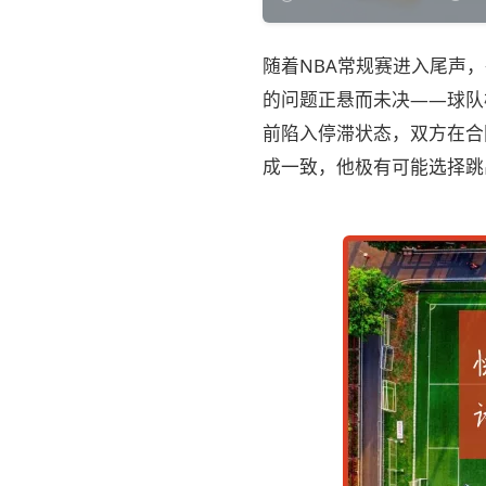
随着NBA常规赛进入尾声
的问题正悬而未决——球队
前陷入停滞状态，双方在合
成一致，他极有可能选择跳