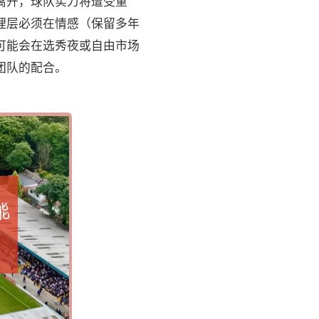
离开，球队实力将遭受重
理层必须在情感（保留多年
可能会在选秀夜或自由市场
团队的配合。