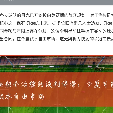
，各支球队的目光已开始投向休赛期的阵容规划。对于洛杉矶
核心之一保罗·乔治的未来。据多位联盟消息人士透露，乔治
同金额与年限上存在分歧。这位全明星前锋手握下赛季的球
出合同，在今夏试水自由市场，这无疑将为快船的争冠前景