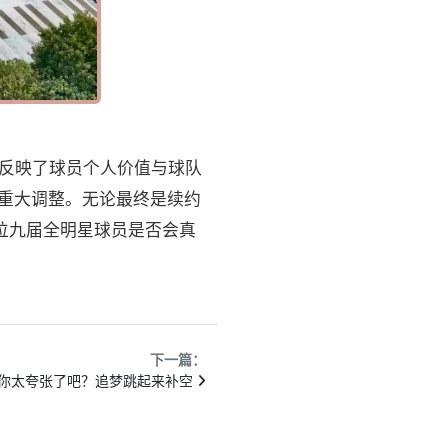
仅反映了球员个人价值与球队
重大调整。无论最终是续约
位九届全明星球员是否会真
下一篇：
你太夸张了吧？追梦跳起来补空