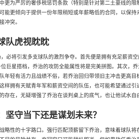
中更为严厉的奢侈税惩罚条款（特别是针对第二土豪线的限
可能更倾向于提供一份年限稍短或年薪略低的合同，以保持
接冲突。
球队虎视眈眈
场，必将引发多支球队的激烈争夺。首先便是拥有充足薪资空
一位巨星搭档，乔治的攻防全能属性将是完美拼图。其次，乔
队年轻有活力且战绩不俗，若乔治回归带领旧主冲击更高目
这样拥有天赋青年军和薪资空间的队伍，也可能希望通过引
的存在，无疑增强了乔治在谈判桌上的底气，也让他试水自
：坚守当下还是谋划未来？
战略性的十字路口。强行匹配顶薪留下乔治，意味着球队将