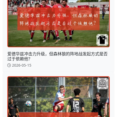
爱德华兹冲击力升级，但森林狼的阵地战发起方式是否
过于依赖他？
2026-05-15