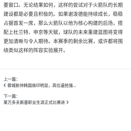
要窗口。无论结果如何，这样的尝试对于火箭队的长期
建设都是必要且积极的。如果谢泼德能持续成长，稳稳
占据首发一席，那么火箭队以他为核心构建的后场，搭
配上杜兰特、申京等天赋，球队的未来重建蓝图将变得
更加清晰与令人期待。本赛季的剩余比赛，或许都将围
绕类似这样的阵容实验展开。
上一篇：
蓉城新帅韩国烙印明显，高位逼抢强…
下一篇：
莱万多夫斯基职业生涯正式比赛进