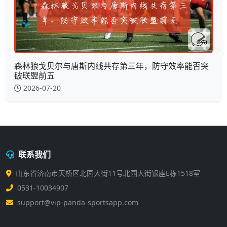
森林狼戈贝尔与唐斯内线共存第三年，防守效率能否突
破联盟前五
2026-07-20
联系我们
山东省济南市天桥区北园大街11号北园大街银座E栋1518室
0531-10034907
support@vip-panda-sportsapp.com