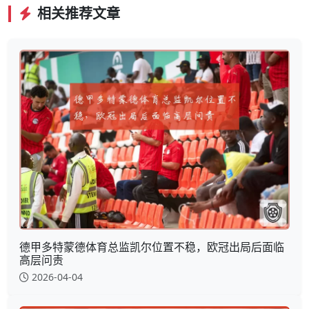
相关推荐文章
德甲多特蒙德体育总监凯尔位置不稳，欧冠出局后面临
高层问责
2026-04-04