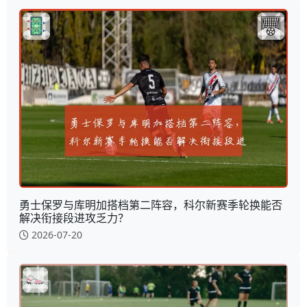
勇士保罗与库明加搭档第二阵容，科尔新赛季轮换能否
解决衔接段进攻乏力？
2026-07-20