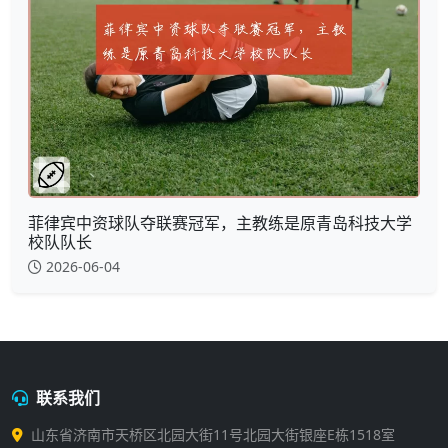
菲律宾中资球队夺联赛冠军，主教练是原青岛科技大学
校队队长
2026-06-04
联系我们
山东省济南市天桥区北园大街11号北园大街银座E栋1518室