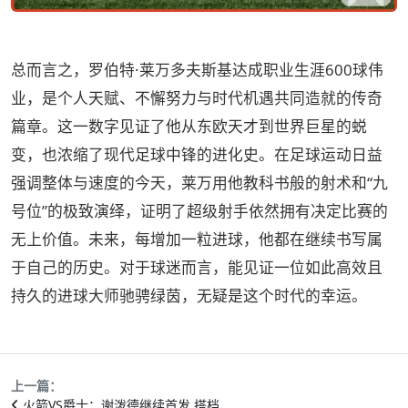
总而言之，罗伯特·莱万多夫斯基达成职业生涯600球伟
业，是个人天赋、不懈努力与时代机遇共同造就的传奇
篇章。这一数字见证了他从东欧天才到世界巨星的蜕
变，也浓缩了现代足球中锋的进化史。在足球运动日益
强调整体与速度的今天，莱万用他教科书般的射术和“九
号位”的极致演绎，证明了超级射手依然拥有决定比赛的
无上价值。未来，每增加一粒进球，他都在继续书写属
于自己的历史。对于球迷而言，能见证一位如此高效且
持久的进球大师驰骋绿茵，无疑是这个时代的幸运。
上一篇：
火箭VS爵士：谢泼德继续首发 搭档…