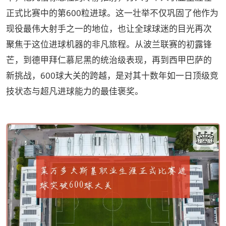
正式比赛中的第600粒进球。这一壮举不仅巩固了他作为
现役最伟大射手之一的地位，也让全球球迷的目光再次
聚焦于这位进球机器的非凡旅程。从波兰联赛的初露锋
芒，到德甲拜仁慕尼黑的统治级表现，再到西甲巴萨的
新挑战，600球大关的跨越，是对其十数年如一日顶级竞
技状态与超凡进球能力的最佳褒奖。