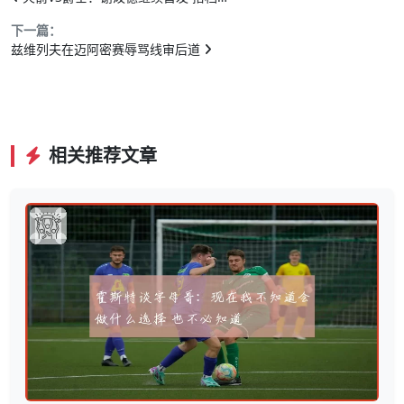
下一篇：
兹维列夫在迈阿密赛辱骂线审后道
相关推荐文章