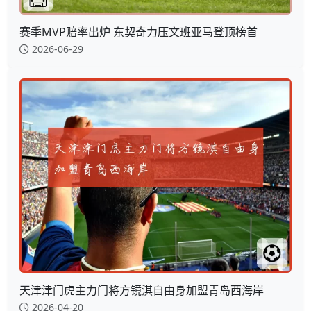
赛季MVP赔率出炉 东契奇力压文班亚马登顶榜首
2026-06-29
天津津门虎主力门将方镜淇自由身加盟青岛西海岸
2026-04-20