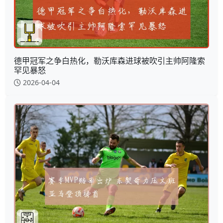
德甲冠军之争白热化，勒沃库森进球被吹引主帅阿隆索
罕见暴怒
2026-04-04