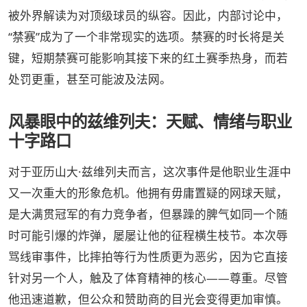
被外界解读为对顶级球员的纵容。因此，内部讨论中，
“禁赛”成为了一个非常现实的选项。禁赛的时长将是关
键，短期禁赛可能影响其接下来的红土赛季热身，而若
处罚更重，甚至可能波及法网。
风暴眼中的兹维列夫：天赋、情绪与职业
十字路口
对于亚历山大·兹维列夫而言，这次事件是他职业生涯中
又一次重大的形象危机。他拥有毋庸置疑的网球天赋，
是大满贯冠军的有力竞争者，但暴躁的脾气如同一个随
时可能引爆的炸弹，屡屡让他的征程横生枝节。本次辱
骂线审事件，比摔拍等行为性质更为恶劣，因为它直接
针对另一个人，触及了体育精神的核心——尊重。尽管
他迅速道歉，但公众和赞助商的目光会变得更加审慎。