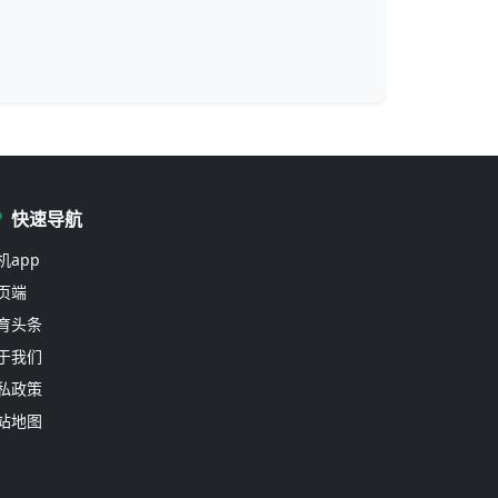
快速导航
机app
页端
育头条
于我们
私政策
站地图