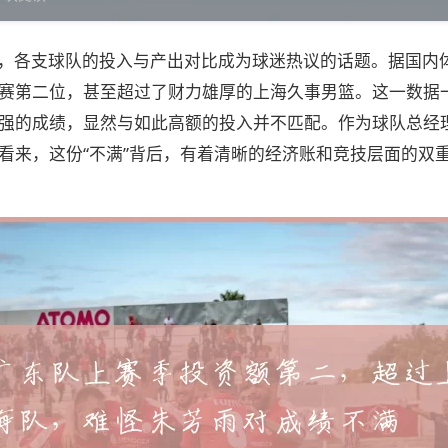
后，各支球队的投入与产出对比成为球迷热议的话题。据国内
赛第二位，甚至超过了财力雄厚的上海久事男篮。这一数据
强的成绩，显然与如此高额的投入并不匹配。作为球队总经
看来，这份“不满”背后，有着清晰的经济账和竞技层面的双