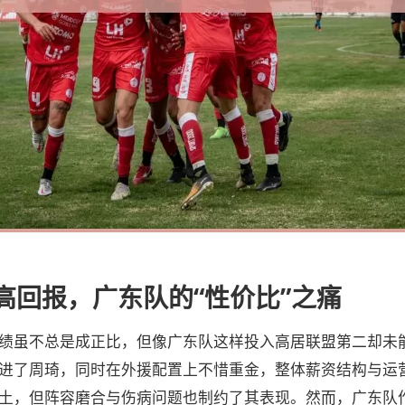
高回报，广东队的“性价比”之痛
绩虽不总是成正比，但像广东队这样投入高居联盟第二却未
进了周琦，同时在外援配置上不惜重金，整体薪资结构与运
土，但阵容磨合与伤病问题也制约了其表现。然而，广东队作