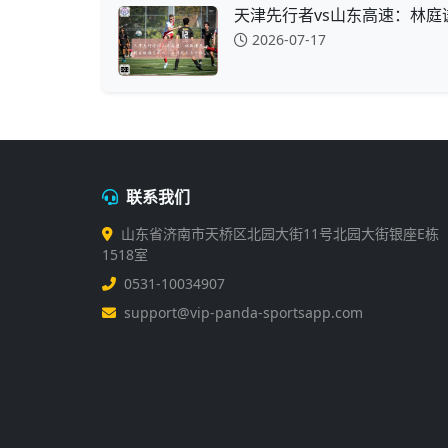
天津先行者vs山东高速：林
2026-07-17
联系我们
山东省济南市天桥区北园大街11号北园大街银座E栋
1518室
0531-10034907
support@vip-panda-sportsapp.com