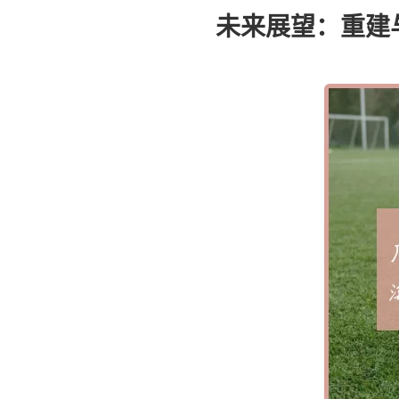
未来展望：重建