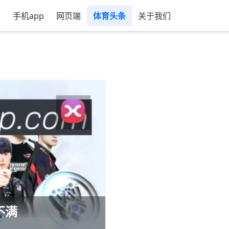
手机app
网页端
体育头条
关于我们
不满