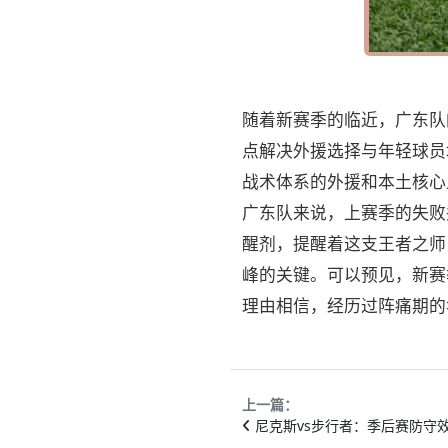
随着新赛季的临近，广东队
点解决外援选择与年轻球员
战术体系的外援和本土核心
广东队来说，上赛季的失败
醒剂，提醒着这支王者之师
峰的关键。可以预见，新赛
理由相信，经历过阵痛期的
上一篇：
尼克斯vs步行者：季后赛防守