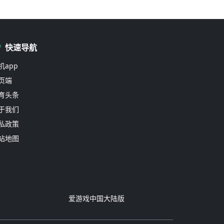
快速导航
机app
页端
育头条
于我们
私政策
站地图
爱游戏中国大陆版