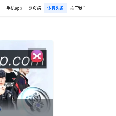
手机app
网页端
体育头条
关于我们