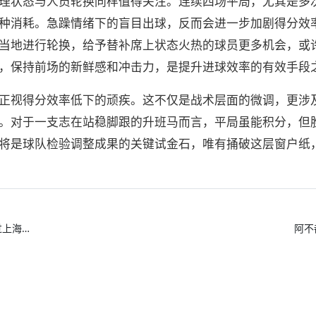
理状态与人员轮换同样值得关注。连续四场平局，尤其是多
种消耗。急躁情绪下的盲目出球，反而会进一步加剧得分效
当地进行轮换，给予替补席上状态火热的球员更多机会，或
，保持前场的新鲜感和冲击力，是提升进球效率的有效手段
正视得分效率低下的顽疾。这不仅是战术层面的微调，更涉
。对于一支志在站稳脚跟的升班马而言，平局虽能积分，但
将是球队检验调整成果的关键试金石，唯有捅破这层窗户纸
过上海…
阿不