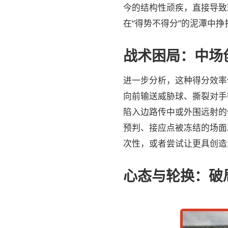
今的结构性顽疾，直接导致
在“得势不得分”的泥潭中挣
战术困局：中场
进一步分析，这种得分效率
向前输送威胁球、撕裂对手
陷入边路传中或外围远射的
预判、接应点被冻结的场面
次性，或者尝试让更具创造
心态与轮换：破