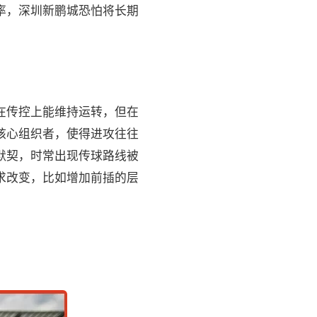
率，深圳新鹏城恐怕将长期
在传控上能维持运转，但在
核心组织者，使得进攻往往
默契，时常出现传球路线被
求改变，比如增加前插的层